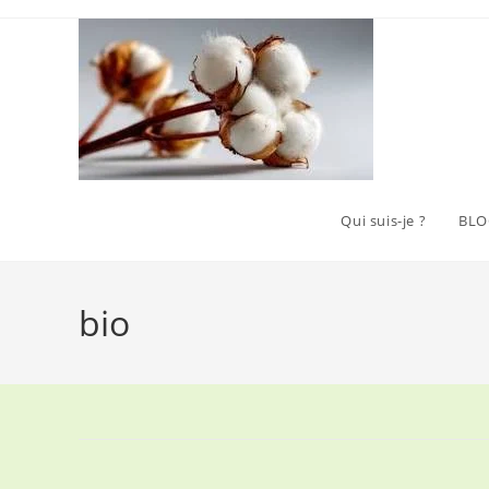
Skip
to
content
Qui suis-je ?
BLO
bio