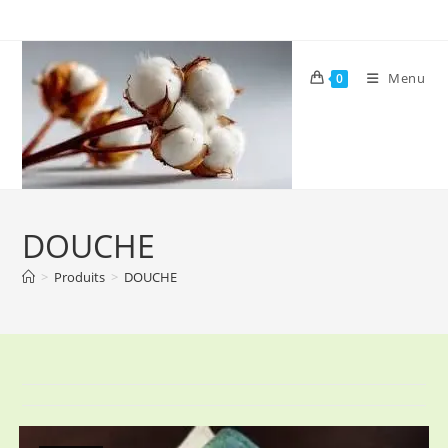
Skip
to
content
Menu
0
DOUCHE
>
Produits
>
DOUCHE