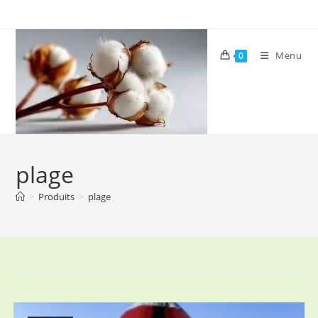
Skip
to
content
Menu
0
plage
>
Produits
>
plage