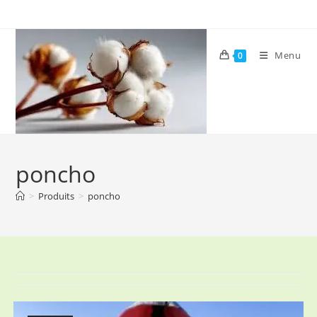
Skip
to
content
Menu
0
poncho
>
Produits
>
poncho