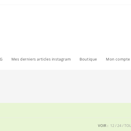
G
Mes derniers articles instagram
Boutique
Mon compte
VOIR :
12
24
TO