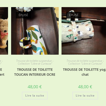
ÉPUISÉ
ÉPUISÉ
e –
Trousse de toilette suspendue –
Trousse de toilette suspendue –
e”
Collection “Libre et Curieuse”
Collection “Libre et Curieuse”
TE
TROUSSE DE TOILETTE
TROUSSE DE TOILETTE yog
ert
TOUCAN INTERIEUR OCRE
chat
48,00
€
48,00
€
Lire la suite
Lire la suite