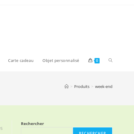
Toggle
Carte cadeau
Objet personnalisé
0
website
>
Produits
>
week-end
search
Rechercher
US
RECHERCHER