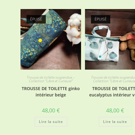
ÉPUISÉ
ÉPUISÉ
Trousse de toilette suspendue –
Trousse de toilette suspendu
Collection “Libre et Curieuse”
Collection “Libre et Curieus
TROUSSE DE TOILETTE ginko
TROUSSE DE TOILET
intérieur beige
eucalyptus intérieur v
48,00
€
48,00
€
Lire la suite
Lire la suite