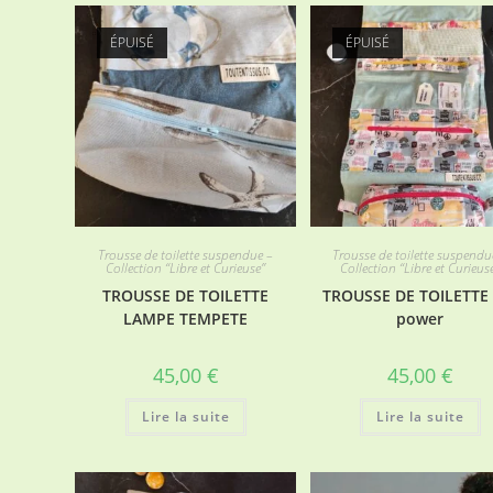
ÉPUISÉ
ÉPUISÉ
Trousse de toilette suspendue –
Trousse de toilette suspendu
Collection “Libre et Curieuse”
Collection “Libre et Curieus
TROUSSE DE TOILETTE
TROUSSE DE TOILETTE 
LAMPE TEMPETE
power
45,00
€
45,00
€
Lire la suite
Lire la suite