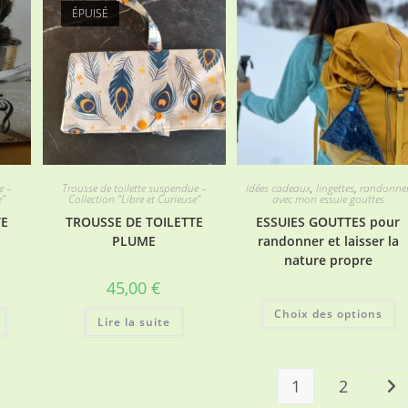
ÉPUISÉ
e –
Trousse de toilette suspendue –
idées cadeaux
,
lingettes
,
randonne
e”
Collection “Libre et Curieuse”
avec mon essuie gouttes
TE
TROUSSE DE TOILETTE
ESSUIES GOUTTES pour
PLUME
randonner et laisser la
nature propre
45,00
€
C
Choix des options
p
Lire la suite
a
pl
va
L
o
1
2
p
êt