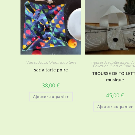
idées cadeaux
,
loisirs
,
sac à tarte
Trousse de toilette suspendu
Collection “Libre et Curieus
sac a tarte poire
TROUSSE DE TOILET
musique
38,00
€
45,00
€
Ajouter au panier
Ajouter au panier