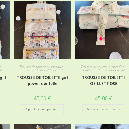
e –
Trousse de toilette suspendue –
Trousse de toilette suspendue –
e”
Collection “Libre et Curieuse”
Collection “Libre et Curieuse”
girl
TROUSSE DE TOILETTE girl
TROUSSE DE TOILETTE
power dentelle
OEILLET ROSE
45,00
€
45,00
€
Ajouter au panier
Ajouter au panier