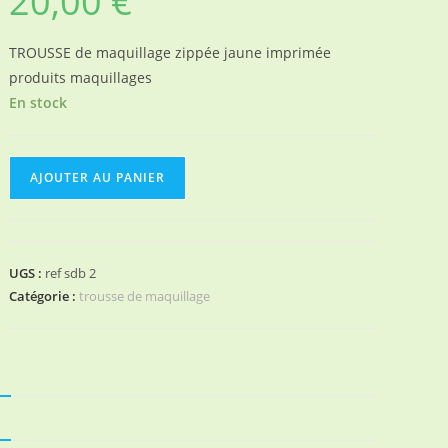
20,00
€
TROUSSE de maquillage zippée jaune imprimée
produits maquillages
En stock
quantité
AJOUTER AU PANIER
de
trousse
de
maquillage
UGS :
ref sdb 2
Catégorie :
trousse de maquillage
N