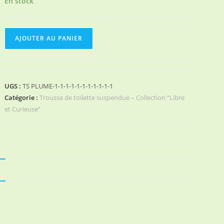
En stock
quantité
AJOUTER AU PANIER
de
TROUSSE
DE
TOILETTE
UGS :
TS PLUME-1-1-1-1-1-1-1-1-1-1-1
GINKO
Catégorie :
Trousse de toilette suspendue – Collection “Libre
DORE
et Curieuse”
N