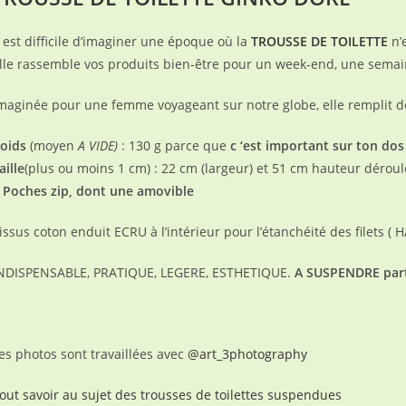
l est difficile d’imaginer une époque où la
TROUSSE DE TOILETTE
n’e
lle rassemble vos produits bien-être pour un week-end, une semai
maginée pour une femme voyageant sur notre globe, elle remplit de
oids
(moyen
A VIDE)
: 130 g parce que
c ‘est important sur ton dos
aille
(plus ou moins 1 cm) : 22
cm (largeur) et 51 cm hauteur dérou
 Poches zip, dont une amovible
issus coton enduit ECRU à l’intérieur pour l’étanchéité des filets ( 
NDISPENSABLE, PRATIQUE, LEGERE, ESTHETIQUE.
A SUSPENDRE part
es photos sont travaillées avec
@art_3photography
out savoir au sujet des trousses de toilettes suspendues