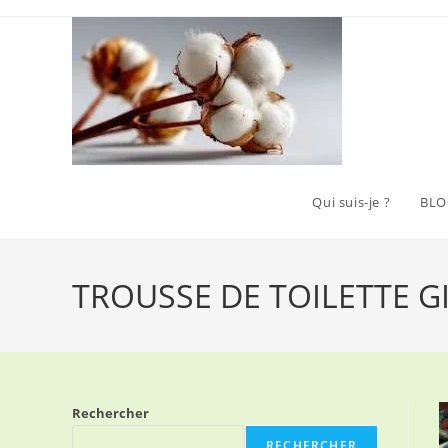
Skip
to
content
Qui suis-je ?
BLO
TROUSSE DE TOILETTE 
Rechercher
RECHERCHER