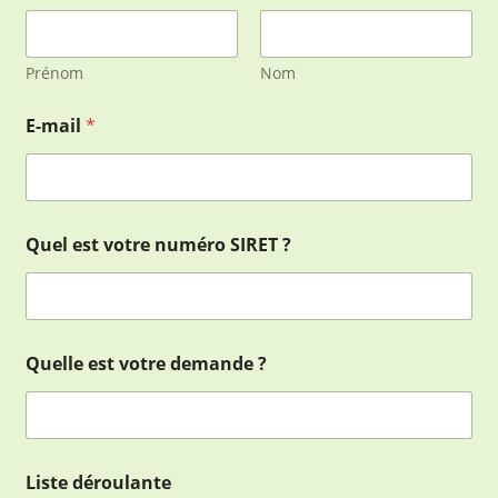
Prénom
Nom
?
E-mail
*
?
d
e
m
a
n
Quel est votre numéro SIRET ?
d
e
Quelle est votre demande ?
Liste déroulante