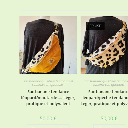
ÉPUISÉ
sac banane qui libère tes mains et
sac banane qui libère tes mai
sublime ton quotidien
sublime ton quotidien
Sac banane tendance
Sac banane tendanc
léopard/moutarde — Léger,
léopard/pèche tendan
pratique et polyvalent
Léger, pratique et polyv
50,00
€
50,00
€