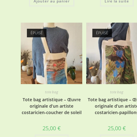
Ajouter au panier
Lire la suite
ÉPUISÉ
ÉPUISÉ
tote bag
tote bag
Tote bag artistique – Œuvre
Tote bag artistique – 
originale d’un artiste
originale d’un artist
costaricien-coucher de soleil
costaricien-papillon
25,00
€
25,00
€