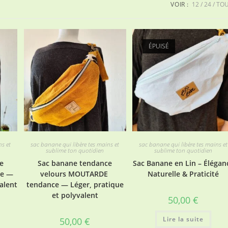
VOIR :
12
24
TO
ÉPUISÉ
ns et
sac banane qui libère tes mains et
sac banane qui libère tes mains et
sublime ton quotidien
sublime ton quotidien
e
Sac banane tendance
Sac Banane en Lin – Élégan
ce —
velours MOUTARDE
Naturelle & Praticité
alent
tendance — Léger, pratique
et polyvalent
50,00
€
Lire la suite
50,00
€