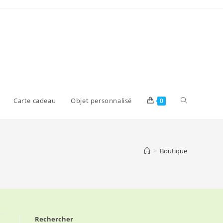
Toggle
Carte cadeau
Objet personnalisé
0
website
>
Boutique
search
Rechercher