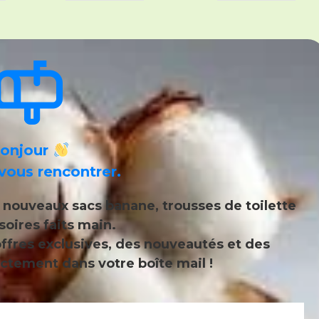
onjour
vous rencontrer.
s
nouveaux sacs banane, trousses de toilette
soires faits main
.
ffres exclusives, des nouveautés et des
ctement dans votre boîte mail !