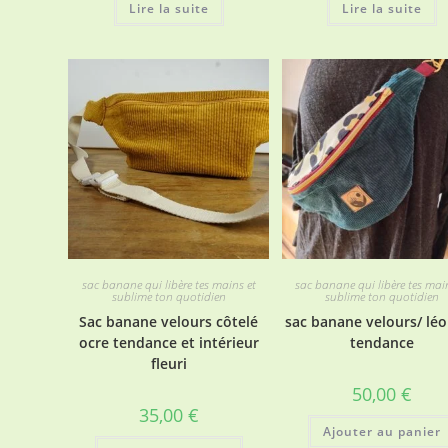
Lire la suite
Lire la suite
sac banane qui libère tes mains et
sac banane qui libère tes mai
sublime ton quotidien
sublime ton quotidien
Sac banane velours côtelé
sac banane velours/ lé
ocre tendance et intérieur
tendance
fleuri
50,00
€
35,00
€
Ajouter au panier