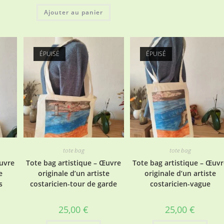
Ajouter au panier
ÉPUISÉ
ÉPUISÉ
tote bag
tote bag
Œuvre
Tote bag artistique – Œuvre
Tote bag artistique – Œuv
e
originale d’un artiste
originale d’un artiste
s
costaricien-tour de garde
costaricien-vague
25,00
€
25,00
€