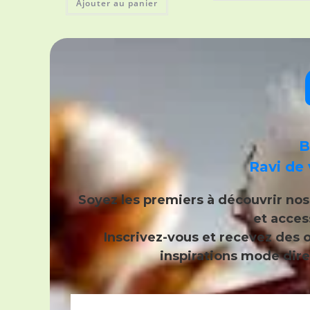
Ajouter au panier
B
Ravi de 
Soyez les premiers à découvrir no
et acces
Inscrivez-vous et recevez
des o
inspirations mode dire