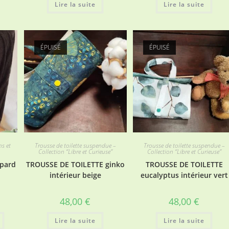
Lire la suite
Lire la suite
ÉPUISÉ
ÉPUISÉ
ns et
Trousse de toilette suspendue –
Trousse de toilette suspendue –
Collection “Libre et Curieuse”
Collection “Libre et Curieuse”
opard
TROUSSE DE TOILETTE ginko
TROUSSE DE TOILETTE
intérieur beige
eucalyptus intérieur vert
48,00
€
48,00
€
Lire la suite
Lire la suite