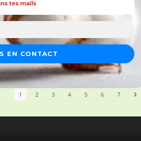
s tes mails
e
politique de confidentialité
pour plus d’informations.
1
2
3
4
5
6
7