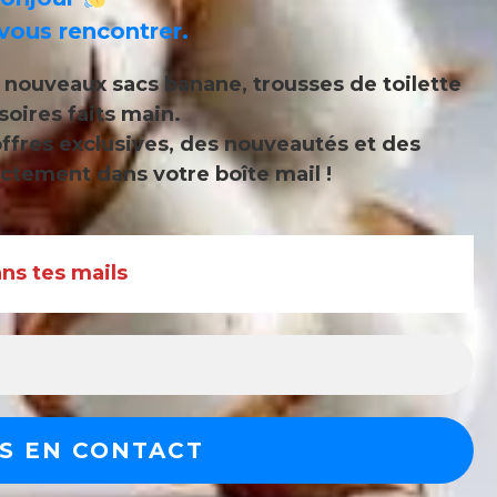
vous rencontrer.
s
nouveaux sacs banane, trousses de toilette
soires faits main
.
ffres exclusives, des nouveautés et des
ctement dans votre boîte mail !
s tes mails