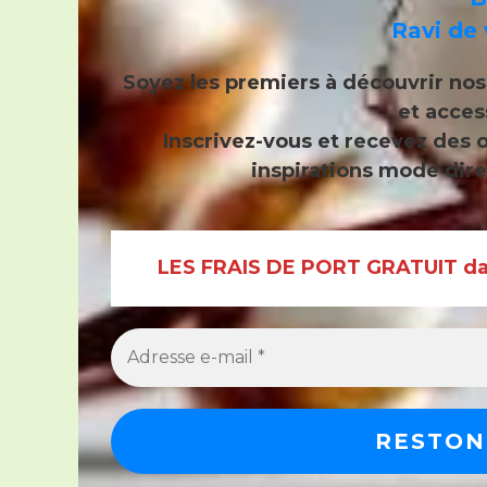
Ravi de 
Soyez les premiers à découvrir no
et acces
Inscrivez-vous et recevez
des o
inspirations mode dire
LES FRAIS DE PORT GRATUIT dan