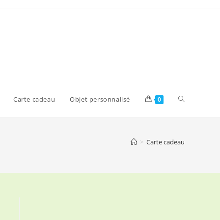
Toggle
Carte cadeau
Objet personnalisé
0
website
>
Carte cadeau
search