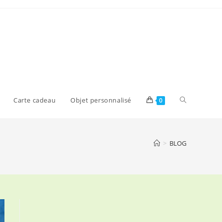
Toggle
Carte cadeau
Objet personnalisé
0
website
>
BLOG
search