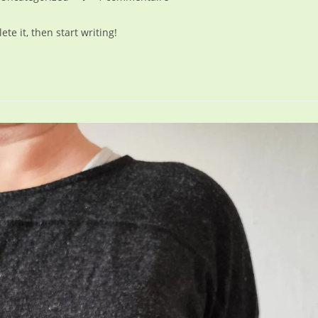
egory:
de
la
te it, then start writing!
publication :