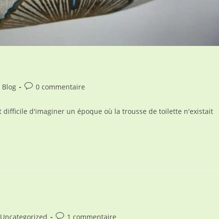
st
Commentaires
Blog
0 commentaire
tegory:
de
la
ifficile d'imaginer un époque où la trousse de toilette n'existait
publication :
t
Commentaires
Uncategorized
1 commentaire