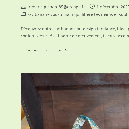
Auteur/autrice
Publication
frederic.pichard85@orange.fr
1 décembre 202
de
publiée :
Post
sac banane cousu main qui libère tes mains et subl
la
category:
publication :
Découvrez notre sac banane au design tendance, idéal p
confort, sécurité et liberté de mouvement, il vous acco
Sac
Continuer La Lecture
Banane
Tendance
—
Léger,
Pratique
Et
Polyvalent