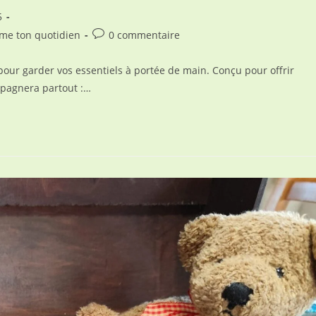
5
Commentaires
ime ton quotidien
0 commentaire
de
la
our garder vos essentiels à portée de main. Conçu pour offrir
publication :
mpagnera partout :…