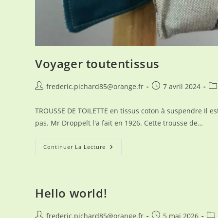
Voyager toutentissus
Auteur/autrice
Publication
Po
frederic.pichard85@orange.fr
7 avril 2024
de
publiée :
ca
la
TROUSSE DE TOILETTE en tissus coton à suspendre Il est d
publication :
pas. Mr Droppelt l'a fait en 1926. Cette trousse de…
Voyager
Continuer La Lecture
Toutentissus
Hello world!
Auteur/autrice
Publication
Pos
frederic.pichard85@orange.fr
5 mai 2026