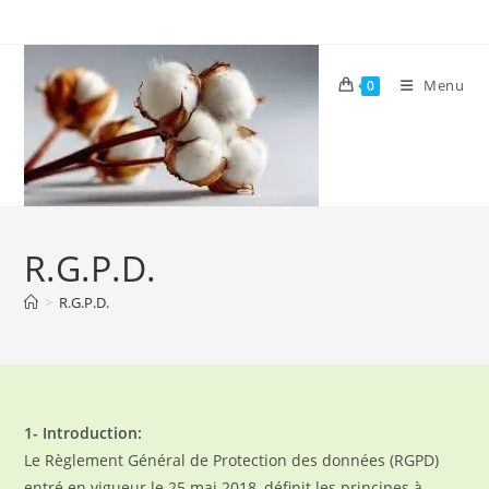
Skip
to
content
Menu
0
R.G.P.D.
>
R.G.P.D.
1- Introduction:
Le Règlement Général de Protection des données (RGPD)
entré en vigueur le 25 mai 2018, définit les principes à