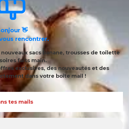
onjour 👋
vous rencontrer.
s
nouveaux sacs banane, trousses de toilette
soires faits main
.
ffres exclusives, des nouveautés et des
ctement dans votre boîte mail !
s tes mails