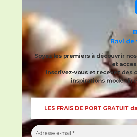
B
Ravi de 
Soyez les premiers à découvrir no
et acces
Inscrivez-vous et recevez
des o
inspirations mode dire
LES FRAIS DE PORT GRATUIT dan