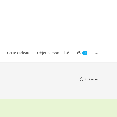
Toggle
Carte cadeau
Objet personnalisé
0
website
>
Panier
search