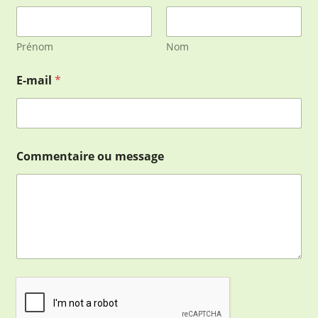
Prénom
Nom
E-mail
*
E
Commentaire ou message
-
m
a
i
l
o
u
C
o
m
m
e