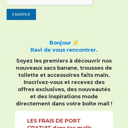
n
t
a
ENVOYER
i
r
e
Bonjour
Ravi de vous rencontrer.
Soyez les premiers à découvrir nos
nouveaux sacs banane, trousses de
toilette et accessoires faits main
.
Inscrivez-vous et recevez
des
offres exclusives, des nouveautés
et des inspirations mode
directement dans votre boîte mail !
LES FRAIS DE PORT
GRATUIT dans tes mails