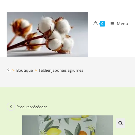
Skip
to
content
Menu
0
>
Boutique
>
Tablier japonais agrumes
Produit précédent