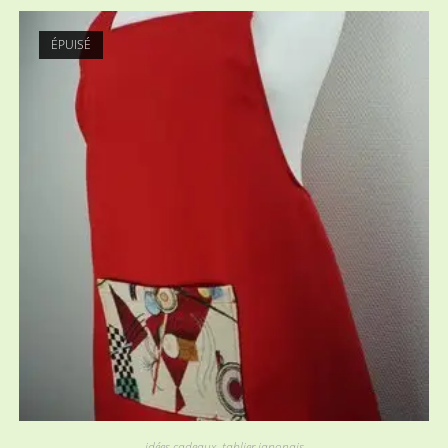
ÉPUISÉ
idées cadeaux
,
tablier japonais