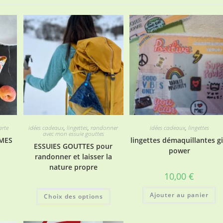
arte
idées cadeaux
,
lingettes
,
randonner
idées cadeaux
,
lingettes
avec mon essuie gouttes
MMES
lingettes démaquillantes gi
ESSUIES GOUTTES pour
power
randonner et laisser la
nature propre
10,00
€
Ce
Ajouter au panier
Choix des options
produit
a
plusieurs
variations.