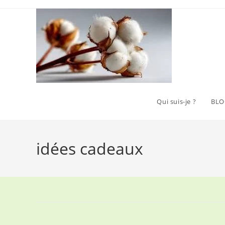
Skip
to
content
Qui suis-je ?
BLO
idées cadeaux