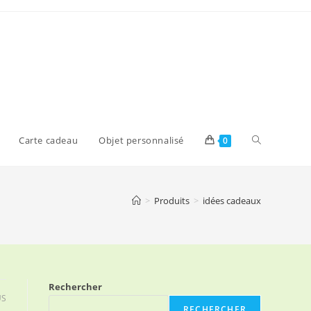
Toggle
Carte cadeau
Objet personnalisé
0
website
>
Produits
>
idées cadeaux
search
Rechercher
US
RECHERCHER