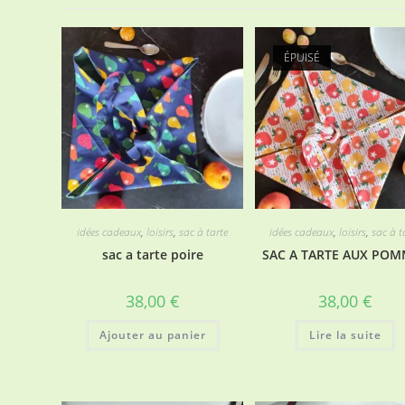
ÉPUISÉ
idées cadeaux
,
loisirs
,
sac à tarte
idées cadeaux
,
loisirs
,
sac à t
sac a tarte poire
SAC A TARTE AUX PO
38,00
€
38,00
€
Ajouter au panier
Lire la suite