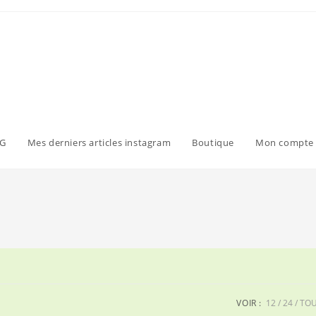
G
Mes derniers articles instagram
Boutique
Mon compte
VOIR :
12
24
TO