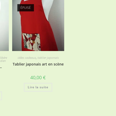
Les
options
ÉPUISÉ
peuvent
être
choisies
sur
la
page
du
produit
libère
idées cadeaux
,
tablier japonais
idien
Tablier japonais art en scène
–
40,00
€
Lire la suite