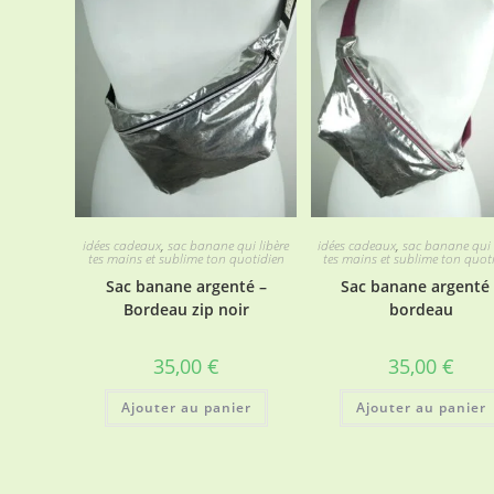
idées cadeaux
,
sac banane qui libère
idées cadeaux
,
sac banane qui 
tes mains et sublime ton quotidien
tes mains et sublime ton quot
Sac banane argenté –
Sac banane argenté 
Bordeau zip noir
bordeau
35,00
€
35,00
€
Ajouter au panier
Ajouter au panier