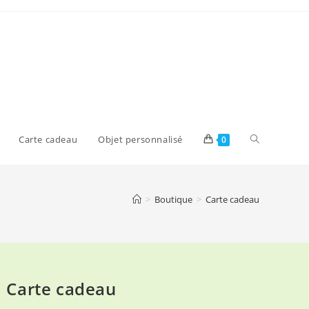
Toggle
Carte cadeau
Objet personnalisé
0
website
>
Boutique
>
Carte cadeau
search
Carte cadeau