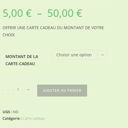
5,00
€
–
50,00
€
Plage
de
prix :
5,00 €
à
OFFRIR UNE CARTE CADEAU DU MONTANT DE VOTRE
50,00 €
CHOIX
Choisir une option
MONTANT DE LA
CARTE-CADEAU
quantité
-
+
AJOUTER AU PANIER
de
Carte
cadeau
UGS :
ND
Catégorie :
Carte cadeau