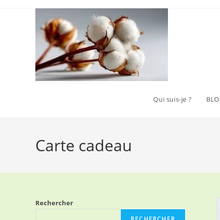
Skip
to
content
Qui suis-je ?
BLO
Carte cadeau
Rechercher
RECHERCHER