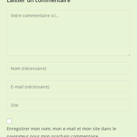
Laisser un commentaire
Comment
Enter
your
name
Enter
or
your
username
email
Saisir
to
address
l’URL
comment
to
de
comment
votre
Enregistrer mon nom, mon e-mail et mon site dans le
site
navigateur pour mon prochain commentaire.