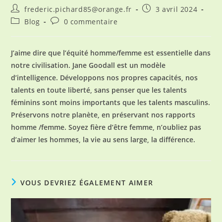
Auteur/autrice
Publication
frederic.pichard85@orange.fr
3 avril 2024
de
publiée :
Post
Commentaires
Blog
0 commentaire
la
category:
de
publication :
la
publication :
J’aime dire que l’équité homme/femme est essentielle dans
notre civilisation. Jane Goodall est un modèle
d’intelligence. Développons nos propres capacités, nos
talents en toute liberté, sans penser que les talents
féminins sont moins importants que les talents masculins.
Préservons notre planète, en préservant nos rapports
homme /femme. Soyez fière d’être femme, n’oubliez pas
d’aimer les hommes, la vie au sens large, la différence.
VOUS DEVRIEZ ÉGALEMENT AIMER