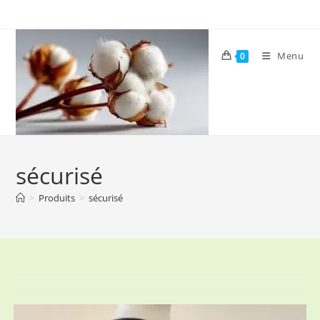
Skip
to
content
Menu
0
sécurisé
>
Produits
>
sécurisé