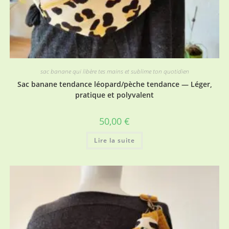
sac banane qui libère tes mains et sublime ton quotidien
Sac banane tendance léopard/pèche tendance — Léger,
pratique et polyvalent
50,00
€
Lire la suite