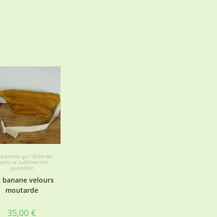
 banane qui libère tes
ains et sublime ton
quotidien
c banane velours
moutarde
35,00
€