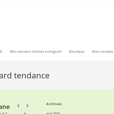
G
Mes derniers articles instagram
Boutique
Mon compte
pard tendance
Archives
ane
mai 2026