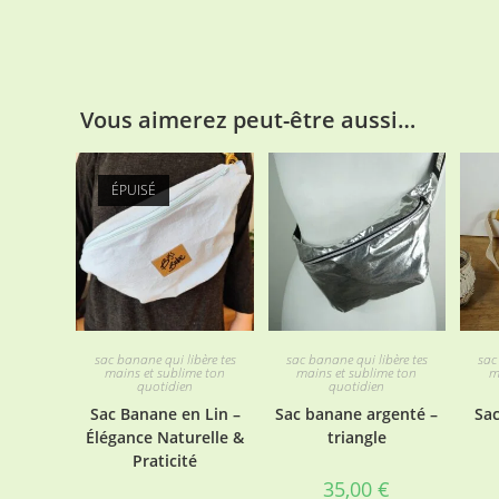
Vous aimerez peut-être aussi…
ÉPUISÉ
sac banane qui libère tes
sac banane qui libère tes
sac
mains et sublime ton
mains et sublime ton
m
quotidien
quotidien
Sac Banane en Lin –
Sac banane argenté –
Sa
Élégance Naturelle &
triangle
Praticité
35,00
€