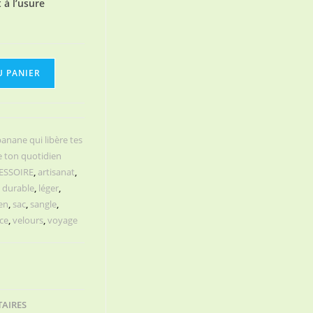
 à l’usure
U PANIER
banane qui libère tes
e ton quotidien
ESSOIRE
,
artisanat
,
,
durable
,
léger
,
en
,
sac
,
sangle
,
ce
,
velours
,
voyage
AIRES