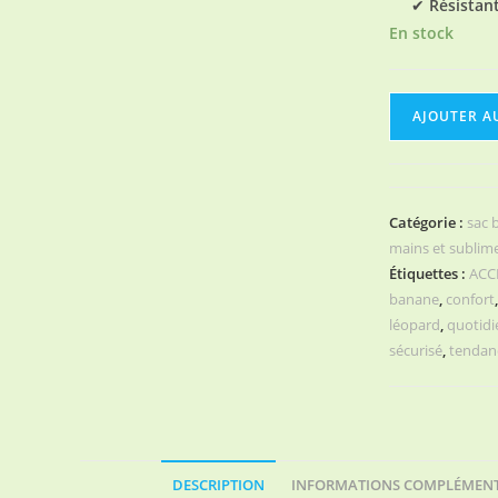
✔
Résistant
En stock
quantité
AJOUTER A
de
sac
banane
velours/
Catégorie :
sac 
léopard
mains et sublim
tendance
Étiquettes :
ACC
banane
,
confort
léopard
,
quotidi
sécurisé
,
tendan
DESCRIPTION
INFORMATIONS COMPLÉMENT