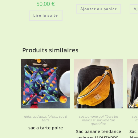
50,00
€
Ajouter au panier
Aj
Lire la suite
Produits similaires
idées cadeaux
,
loisirs
,
sac à
sac banane qui libère tes
sac
tarte
mains et sublime ton
m
quotidien
sac a tarte poire
Sac banane tendance
Sac
velours MOUTARDE
léo