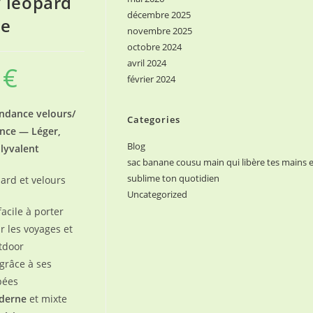
/ léopard
décembre 2025
ce
novembre 2025
octobre 2024
avril 2024
0
€
février 2024
ndance velours/
Categories
nce — Léger,
Blog
olyvalent
sac banane cousu main qui libère tes mains e
sublime ton quotidien
ard et velours
Uncategorized
facile à porter
 les voyages et
utdoor
grâce à ses
pées
derne
et mixte