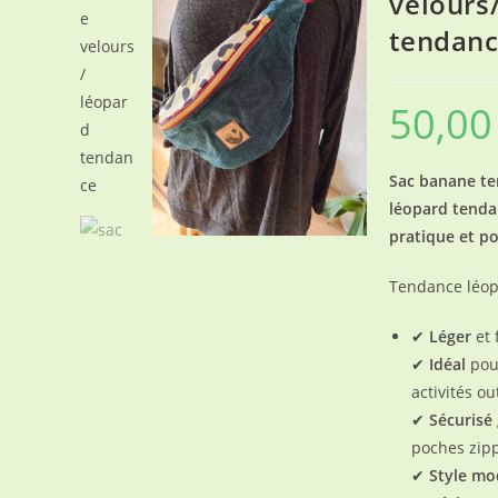
velours
tendan
50,0
Sac banane te
léopard tenda
pratique et p
Tendance léop
✔
Léger
et 
✔
Idéal
pour
activités o
✔
Sécurisé
poches zip
✔
Style mo