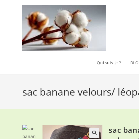
Skip
to
content
Qui suis-je ?
BLO
sac banane velours/ léo
sac ban