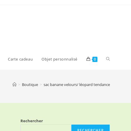
Toggle
Carte cadeau
Objet personnalisé
0
website
>
Boutique
>
sac banane velours/ léopard tendance
search
Rechercher
RECHERCHER