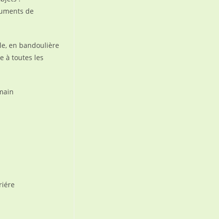
cuments de
lle, en bandoulière
e à toutes les
main
riére