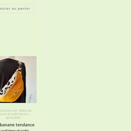
outer au panier
 banane qui libère tes
ains et sublime ton
quotidien
 banane tendance
pard/moutarde —