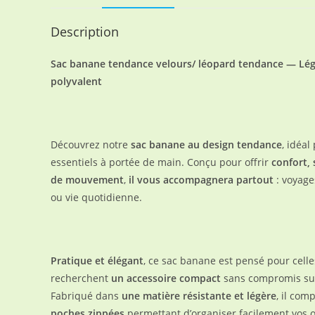
Description
Sac banane tendance velours/ léopard tendance — Lége
polyvalent
Découvrez notre
sac banane au design tendance
, idéal
essentiels à portée de main. Conçu pour offrir
confort, 
de mouvement
,
il vous accompagnera partout
: voyages
ou vie quotidienne.
Pratique et élégant
, ce sac banane est pensé pour celle
recherchent
un accessoire compact
sans compromis sur
Fabriqué dans
une matière résistante et légère
, il com
poches zippées
permettant d’organiser facilement vos o