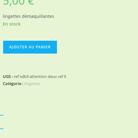
5,00
€
lingettes démaquillantes
En stock
quantité
AJOUTER AU PANIER
de
5
lingettes
démaquillantes
UGS :
ref sdb9 attention deux ref 9
Catégorie :
lingettes
N