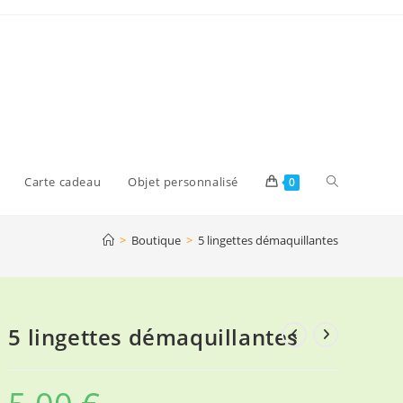
Toggle
Carte cadeau
Objet personnalisé
0
>
Boutique
>
5 lingettes démaquillantes
website
search
5 lingettes démaquillantes