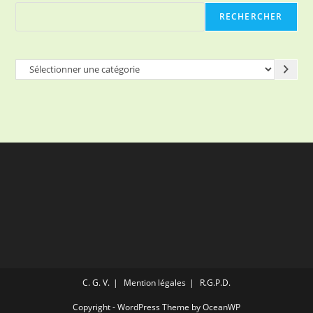
RECHERCHER
Sélectionner
une
catégorie
C. G. V.
Mention légales
R.G.P.D.
Copyright - WordPress Theme by OceanWP