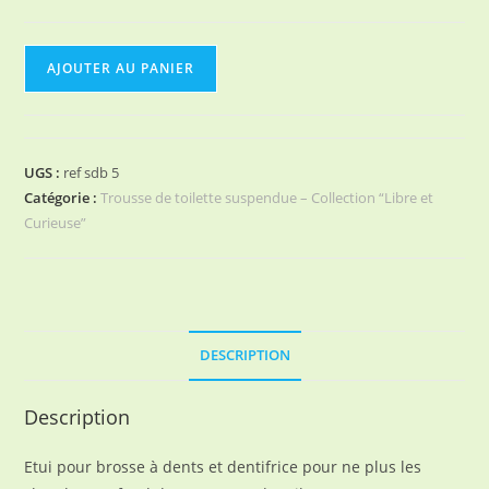
quantité
AJOUTER AU PANIER
de
Etui
pour
brosse
UGS :
ref sdb 5
à
Catégorie :
Trousse de toilette suspendue – Collection “Libre et
dents
Curieuse”
et
dentifrice
DESCRIPTION
Description
Etui pour brosse à dents et dentifrice pour ne plus les