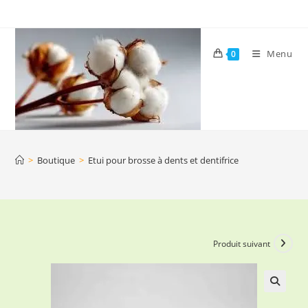
Skip
to
content
Menu
0
>
Boutique
>
Etui pour brosse à dents et dentifrice
Produit suivant