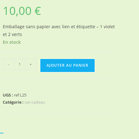
10,00
€
Emballage sans papier avec lien et étiquette – 1 violet
et 2 verts
En stock
quantité
-
+
AJOUTER AU PANIER
de
lot
3
sacs
UGS :
ref L25
cadeaux
Catégorie :
sac-cadeau
réutilisables