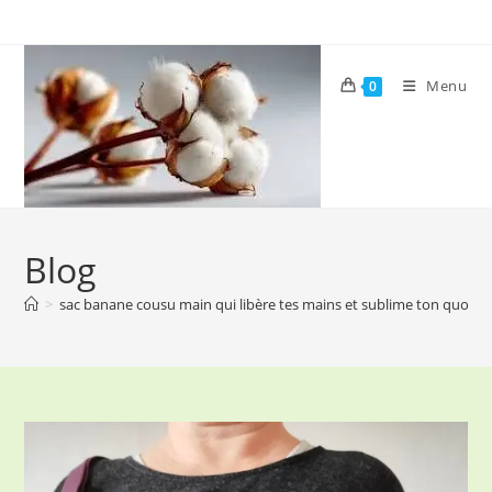
Skip
to
content
Menu
0
Blog
>
sac banane cousu main qui libère tes mains et sublime ton quotid