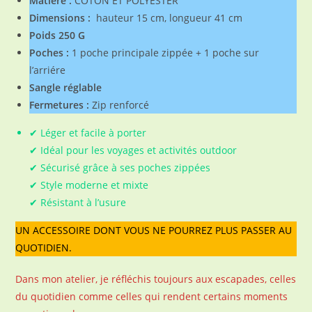
Matière :
COTON ET POLYESTER
Dimensions :
hauteur 15 cm, longueur 41 cm
Poids 250 G
Poches :
1 poche principale zippée + 1 poche sur
l’arriére
Sangle réglable
Fermetures :
Zip renforcé
✔ Léger et facile à porter
✔ Idéal pour les voyages et activités outdoor
✔ Sécurisé grâce à ses poches zippées
✔ Style moderne et mixte
✔ Résistant à l’usure
UN ACCESSOIRE DONT VOUS NE POURREZ PLUS PASSER AU
QUOTIDIEN.
Dans mon atelier, je réfléchis toujours aux escapades, celles
du quotidien comme celles qui rendent certains moments