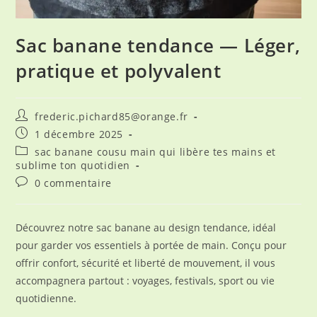
Sac banane tendance — Léger,
pratique et polyvalent
Auteur/autrice
frederic.pichard85@orange.fr
de
Publication
1 décembre 2025
la
publiée :
Post
sac banane cousu main qui libère tes mains et
publication :
category:
sublime ton quotidien
Commentaires
0 commentaire
de
la
publication :
Découvrez notre sac banane au design tendance, idéal
pour garder vos essentiels à portée de main. Conçu pour
offrir confort, sécurité et liberté de mouvement, il vous
accompagnera partout : voyages, festivals, sport ou vie
quotidienne.