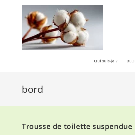
Skip
to
content
Qui suis-je ?
BLO
bord
Trousse de toilette suspendue