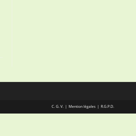
C. G. V.
Mention légales
R.G.P.D.