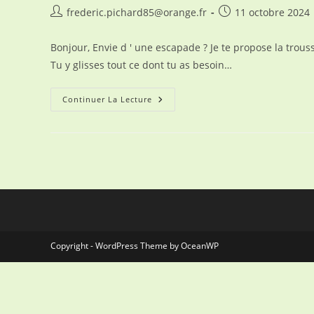
Auteur/autrice
Publication
frederic.pichard85@orange.fr
11 octobre 2024
de
publiée :
la
Bonjour, Envie d ' une escapade ? Je te propose la trous
publication :
Tu y glisses tout ce dont tu as besoin…
Trousse
Continuer La Lecture
De
Toilette
Suspendue
Noël
2024
Copyright - WordPress Theme by OceanWP