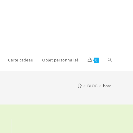
Toggle
Carte cadeau
Objet personnalisé
0
website
>
BLOG
>
bord
search