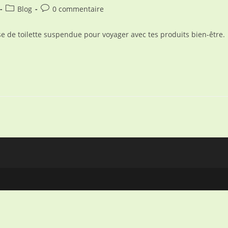
Post
Commentaires
Blog
0 commentaire
category:
de
la
se de toilette suspendue pour voyager avec tes produits bien-être.
publication :