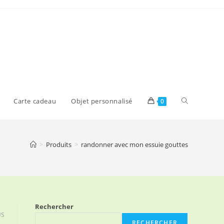
Toggle
Carte cadeau
Objet personnalisé
0
website
>
Produits
>
randonner avec mon essuie gouttes
search
Rechercher
US
RECHERCHER