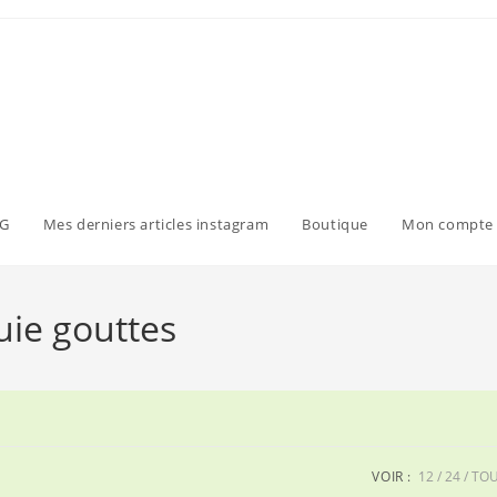
G
Mes derniers articles instagram
Boutique
Mon compte
ie gouttes
VOIR :
12
24
TO