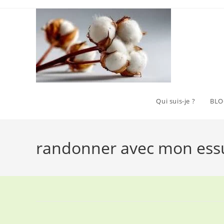
Skip
to
content
Qui suis-je ?
BLO
randonner avec mon essu