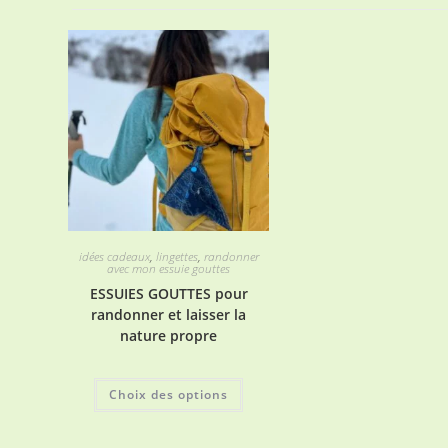
idées cadeaux
,
lingettes
,
randonner
avec mon essuie gouttes
ESSUIES GOUTTES pour
randonner et laisser la
nature propre
Ce
Choix des options
produit
a
plusieurs
variations.