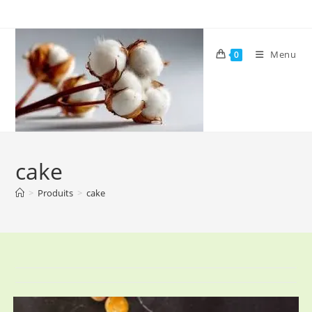
Skip
to
content
Menu
0
cake
>
Produits
>
cake