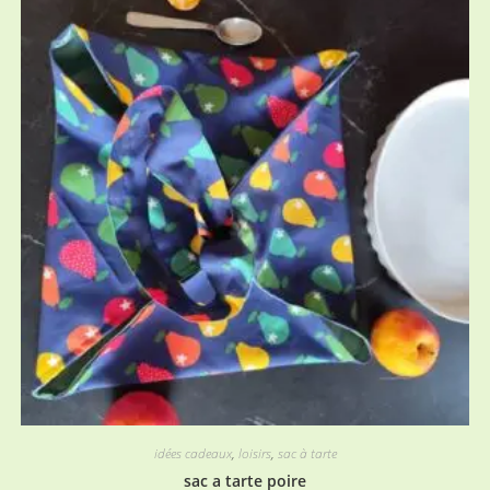
idées cadeaux
,
loisirs
,
sac à tarte
sac a tarte poire