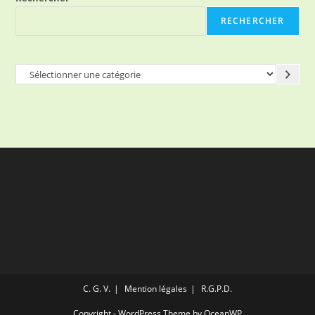
RECHERCHER
Sélectionner
une
catégorie
C. G. V.
Mention légales
R.G.P.D.
Copyright - WordPress Theme by OceanWP