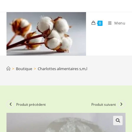
Skip
to
content
Menu
0
>
Boutique
>
Charlottes alimentaires s,m,l
Produit précédent
Produit suivant