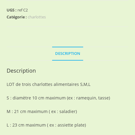
alimentaires
s,m,l
UGS :
ref C2
Catégorie :
charlottes
DESCRIPTION
Description
LOT de trois charlottes alimentaires S,M,L
S : diamètre 10 cm maximum (ex : ramequin, tasse)
M : 21 cm maximum ( ex : saladier)
L : 23 cm maximum ( ex : assiette plate)