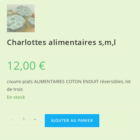
Charlottes alimentaires s,m,l
12,00
€
couvre-plats ALIMENTAIRES COTON ENDUIT réversibles, lot
de trois
En stock
quantité
-
+
AJOUTER AU PANIER
de
Charlottes