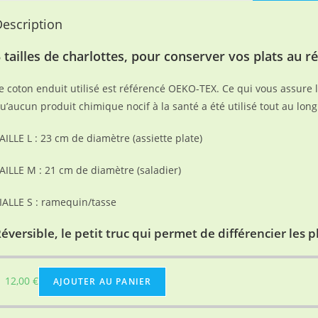
escription
 tailles de charlottes, pour conserver vos plats au ré
e coton enduit utilisé est référencé OEKO-TEX. Ce qui vous assure l
u’aucun produit chimique nocif à la santé a été utilisé tout au lon
AILLE L : 23 cm de diamètre (assiette plate)
AILLE M : 21 cm de diamètre (saladier)
IALLE S : ramequin/tasse
éversible, le petit truc qui permet de différencier les p
12,00
€
AJOUTER AU PANIER