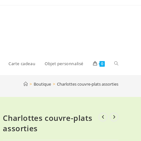
Toggle
Carte cadeau
Objet personnalisé
0
>
Boutique
>
Charlottes couvre-plats assorties
website
search
Charlottes couvre-plats
assorties