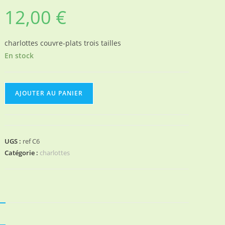
12,00
€
charlottes couvre-plats trois tailles
En stock
quantité
AJOUTER AU PANIER
de
Charlottes
couvre-
plats
UGS :
ref C6
assorties
Catégorie :
charlottes
N