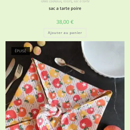
idées cadeaux
,
loisirs
,
sac à tarte
sac a tarte poire
38,00
€
Ajouter au panier
ÉPUISÉ