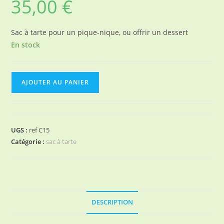
35,00
€
Sac à tarte pour un pique-nique, ou offrir un dessert
En stock
quantité
AJOUTER AU PANIER
de
Sac
à
tarte
UGS :
ref C15
Catégorie :
sac à tarte
DESCRIPTION