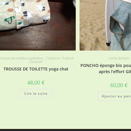
rousse de toilette suspendue – Collection “Libre et
sortie de bain
Curieuse”
PONCHO éponge bio pour
TROUSSE DE TOILETTE yoga chat
après l’effort G
48,00
€
60,00
€
Lire la suite
Ajouter au pan