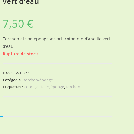
vert d’eau
7,50
€
Torchon et son éponge assorti coton nid d’abeille vert
d’eau
Rupture de stock
UGS :
EP/TOR 1
Catégorie :
torchon/éponge
Étiquettes :
coton
,
cuisine
,
éponge
,
torchon
N