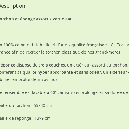
escription
orchon et éponge assortis vert d’eau
n 100% coton nid d’abeille et d’une «
qualité française
». Ce Torcho
rance
afin de recréer le torchon classique de nos grand-mères.
’éponge
dispose de
trois couches
, un extérieur assorti au torchon
onférant sa qualité
hyper absorbante et sans odeur
, un extérieur 
bimer en profondeur vos inox.
et ensemble est lavable à 60° , ainsi vous prolongerez sa durée de
aille du torchon : 55×40 cm
aille de l’éponge : 13×9 cm