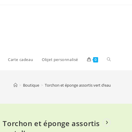
Toggle
Carte cadeau
Objet personnalisé
0
website
>
Boutique
>
Torchon et éponge assortis vert d’eau
search
Torchon et éponge assortis