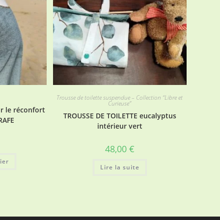
Trousse de toilette suspendue – Collection “Libre et
Curieuse”
 le réconfort
TROUSSE DE TOILETTE eucalyptus
IRAFE
intérieur vert
48,00
€
ier
Lire la suite