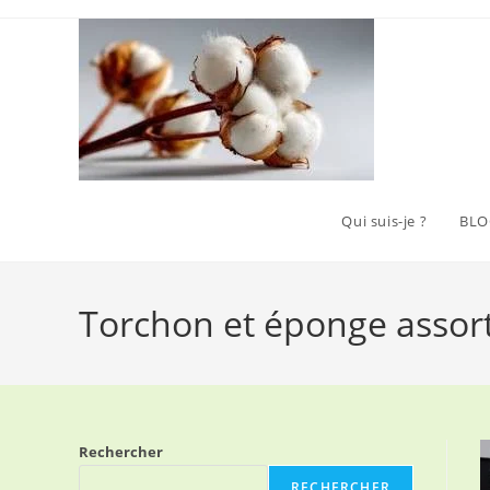
Skip
to
content
Qui suis-je ?
BLO
Torchon et éponge assort
Rechercher
RECHERCHER