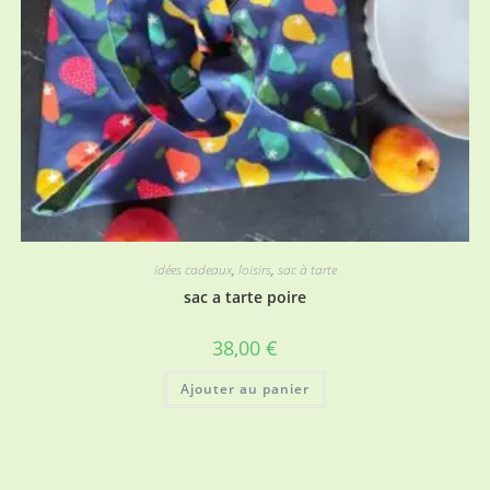
idées cadeaux
,
loisirs
,
sac à tarte
sac a tarte poire
38,00
€
Ajouter au panier