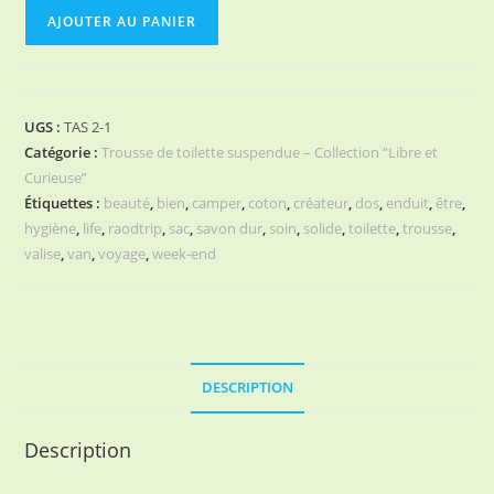
quantité
AJOUTER AU PANIER
de
TROUSSE
DE
TOILETTE
UGS :
TAS 2-1
girl
Catégorie :
Trousse de toilette suspendue – Collection “Libre et
power
Curieuse”
fond
Étiquettes :
beauté
,
bien
,
camper
,
coton
,
créateur
,
dos
,
enduit
,
être
,
hygiène
,
life
,
raodtrip
,
sac
,
savon dur
,
soin
,
solide
,
toilette
,
trousse
,
bleu
valise
,
van
,
voyage
,
week-end
DESCRIPTION
Description