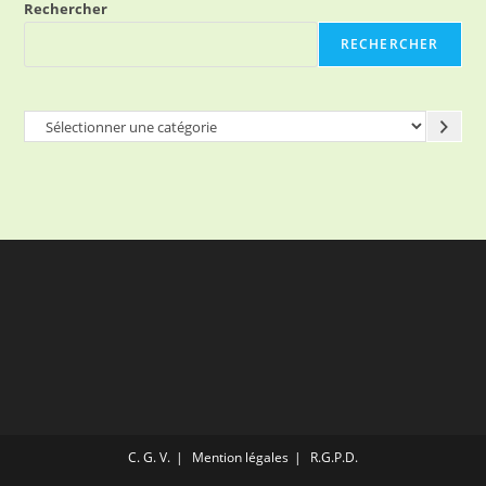
Rechercher
RECHERCHER
Sélectionner
une
catégorie
C. G. V.
Mention légales
R.G.P.D.