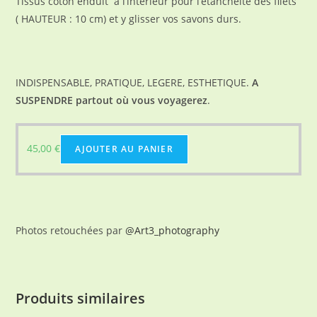
Tissus coton enduit à l’intérieur pour l’étanchéité des filets
( HAUTEUR : 10 cm) et y glisser vos savons durs.
INDISPENSABLE, PRATIQUE, LEGERE, ESTHETIQUE.
A
SUSPENDRE partout où vous voyagerez
.
45,00
€
AJOUTER AU PANIER
Photos retouchées par
@Art3_photography
Produits similaires