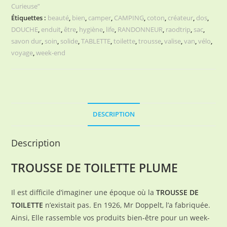
Curieuse”
Étiquettes :
beauté
,
bien
,
camper
,
CAMPING
,
coton
,
créateur
,
dos
,
DOUCHE
,
enduit
,
être
,
hygiène
,
life
,
RANDONNEUR
,
raodtrip
,
sac
,
savon dur
,
soin
,
solide
,
TABLETTE
,
toilette
,
trousse
,
valise
,
van
,
vélo
,
voyage
,
week-end
DESCRIPTION
Description
TROUSSE DE TOILETTE PLUME
Il est difficile d’imaginer une époque où la
TROUSSE DE
TOILETTE
n’existait pas. En 1926, Mr Doppelt, l’a fabriquée.
Ainsi, Elle rassemble vos produits bien-être pour un week-