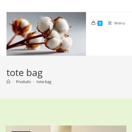
Skip
to
content
Menu
0
tote bag
>
Produits
>
tote bag