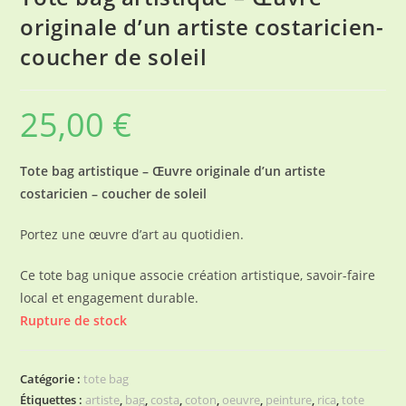
originale d’un artiste costaricien-
coucher de soleil
25,00
€
Tote bag artistique – Œuvre originale d’un artiste
costaricien – coucher de soleil
Portez une œuvre d’art au quotidien.
Ce tote bag unique associe création artistique, savoir-faire
local et engagement durable.
Rupture de stock
Catégorie :
tote bag
Étiquettes :
artiste
,
bag
,
costa
,
coton
,
oeuvre
,
peinture
,
rica
,
tote