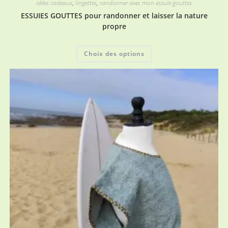
idées cadeaux
,
lingettes
,
randonner avec mon essuie gouttes
ESSUIES GOUTTES pour randonner et laisser la nature
propre
Ce
Choix des options
produit
a
plusieurs
variations.
Les
options
peuvent
être
choisies
sur
la
page
du
produit