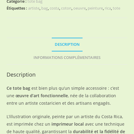
Catégorie :
tote bag
Étiquettes :
artiste
,
bag
,
costa
,
coton
,
oeuvre
,
peinture
,
rica
,
tote
DESCRIPTION
INFORMATIONS COMPLÉMENTAIRES
Description
Ce tote bag
est bien plus qu’un simple accessoire : c’est
une
œuvre d’art fonctionnelle
, née de la collaboration
entre un artiste costaricien et des artisans engagés.
L’illustration originale, peinte par un artiste du Costa Rica,
est imprimée chez un
imprimeur local
avec une technique
de haute qualité, garantissant la
durabilité et la fidélité de